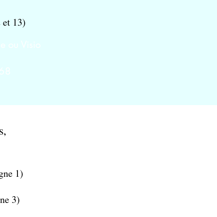
 et 13)
 ou Visio
.68
es,
gne 1)
gne 3)