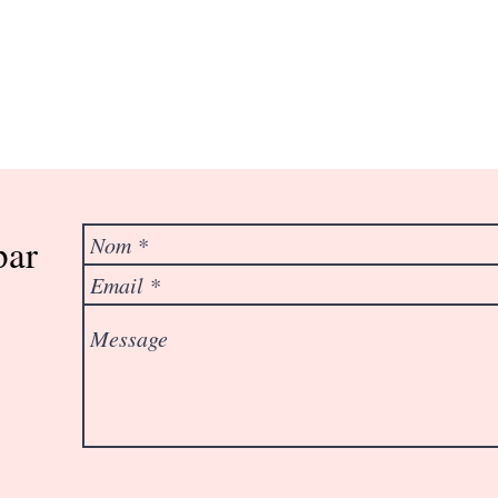
 ou Visio
.68
par
: