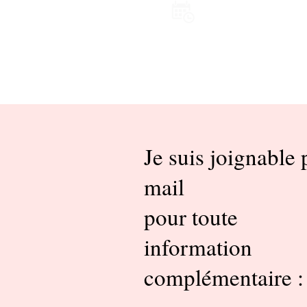
RDV Paris 17ème
06.82.88.38
Je suis joignable 
mail
pour toute
information
complémentaire 